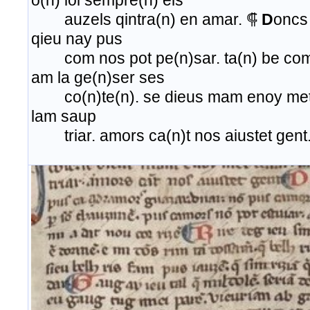
o(n) ioi sempre(n) els
auzels qintra(n) en amar. ⸿
D
oncs
qieu nay pus
com nos pot pe(n)sar. ta(n) be com y
am la ge(n)ser ses
co(n)te(n). se dieus mam enoy met c
lam saup
triar. amors ca(n)t nos aiustet gent