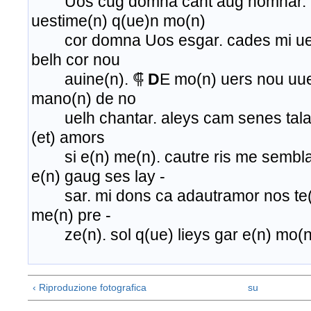
Uos cug domna cant aug nomnar. U
uestime(n) q(ue)n mo(n)
cor domna Uos esgar. cades mi ue(n
belh cor nou
auine(n). ⸿
D
E mo(n) uers nou uuel
mano(n) de no
uelh chantar. aleys cam senes tala(
(et) amors
si e(n) me(n). cautre ris me sembla p
e(n) gaug ses lay -
sar. mi dons ca adautramor nos te(
me(n) pre -
ze(n). sol q(ue) lieys gar e(n) mo(n)
‹ Riproduzione fotografica
su