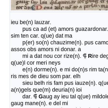
ieu be(n) lauzar.
pus ca ad (et) amors guazardonar.
sim ten car. q(ue) dat ma
p(er) so(n) chauzime(n). pus camors
assos obs amors ni donar. a
mi a dat nou cor rize(n). ⸿
R
ire de
q(ue)l cor meri neys
e(n) dorme(n). e mi do(n)s rim ta(n)
ris mes de dieu som par. elh
sieu belh ris fam pus iauze(n). q(ue) 
a(n)gels que(m) deuria(n) ioi
dar. ⸿
G
aug ay ieu tal q(ue) mildol
gaug mane(n). e del mi