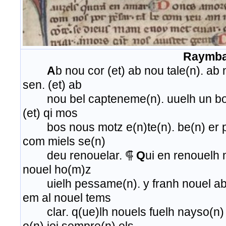
Raymba
A
b nou cor (et) ab nou tale(n). ab
sen. (et) ab
nou bel capteneme(n). uuelh un bo 
(et) qi mos
bos nous motz e(n)te(n). be(n) er p
com miels se(n)
deu renouelar. ⸿
Q
ui en renouelh 
nouel ho(m)z
uielh pessame(n). y franh nouel ab f
em al nouel tems
clar. q(ue)lh nouels fuelh nayso(n) d