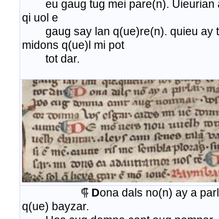
eu gaug tug mei pare(n). Uieurian a
qi uol e
gaug say lan q(ue)re(n). quieu ay to
midons q(ue)l mi pot
tot dar.
⸿
D
ona dals no(n) ay a pa
q(ue) bayzar.