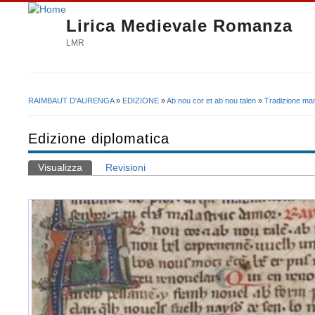
Lirica Medievale Romanza
LMR
RAIMBAUT D'AURENGA
»
EDIZIONE
»
Ab nou cor et ab nou talen
»
Tradizione man
Tu sei qui
Edizione diplomatica
Visualizza
(scheda attiva)
Revisioni
Schede primarie