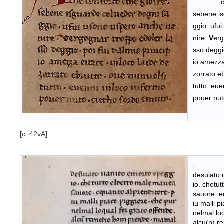
che con
sebene is
ggio. ufu
nire.
V
erg
sso deggio
io amezza 
zorrato e
tutto. eue
pouer nut
[c. 42vA]
-
desuiato 
io. chetu
sauore. e
iu malli p
nelmal loq
alcu(n) 