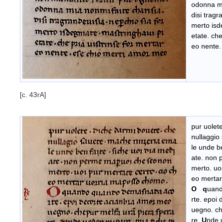
odonna mi
disi tragr
merto isd
etate. che
eo nente.
[c. 43rA]
pur uolet
nullaggio
le unde be
ate. non
merto. uoi
eo merta
O q
uan
rte. epoi
uegno. ch
re.
U
nde 