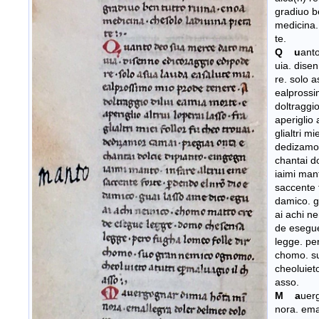
gradiuo b
medicina.
te.
Q u
ant
uia. dise
re. solo 
ealprossi
doltraggi
aperiglio 
glialtri mi
dedizamor
chantai d
iaimi mant
saccente 
damico. g
ai achi n
de esegu
legge. pe
chomo. s
cheoluieto
asso.
M a
uer
nora. ema