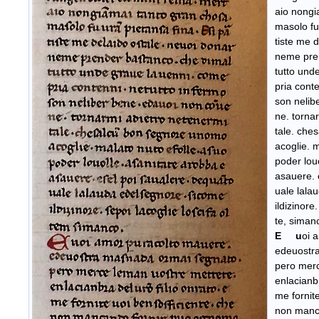
aio nongi
masolo fu
tiste me 
neme pre
tutto und
pria conte
son nelib
ne. torna
tale. che
acoglie. 
poder lou
asauere. 
uale lala
ildizinore
te, siman
E u
oi 
edeuostr
pero merc
enlacianbr
me fornite
non manc