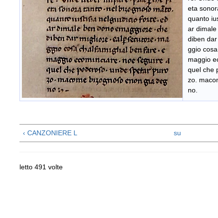
eta sonor
quanto ius
ar dimale
diben dar
ggio cosa
maggio ec
quel che 
zo. maco
no.
‹ CANZONIERE L
su
letto 491 volte