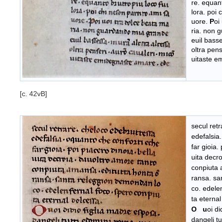
re. equant
lora. poi 
uore.
P
oi
ria. non 
euil basse
oltra pens
uitaste e
[c. 42vB]
secul ret
edefalsia
far gioia.
uita decr
conpiuta 
ransa. sa
co. edele
ta eternal
O u
oi d
dangeli tu