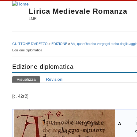
Lirica Medievale Romanza
LMR
GUITTONE D'AREZZO
»
EDIZIONE
»
Ahi, quant’ho che vergogni e che doglia aggi
Tu sei qui
Edizione diplomatica
Edizione diplomatica
Visualizza
(scheda attiva)
Revisioni
Schede primarie
[c. 42rB]
.F.
A l
che do