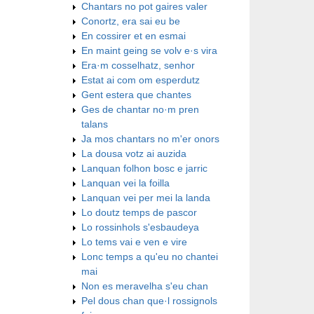
Chantars no pot gaires valer
Conortz, era sai eu be
En cossirer et en esmai
En maint geing se volv e·s vira
Era·m cosselhatz, senhor
Estat ai com om esperdutz
Gent estera que chantes
Ges de chantar no·m pren
talans
Ja mos chantars no m'er onors
La dousa votz ai auzida
Lanquan folhon bosc e jarric
Lanquan vei la foilla
Lanquan vei per mei la landa
Lo doutz temps de pascor
Lo rossinhols s'esbaudeya
Lo tems vai e ven e vire
Lonc temps a qu'eu no chantei
mai
Non es meravelha s'eu chan
Pel dous chan que·l rossignols