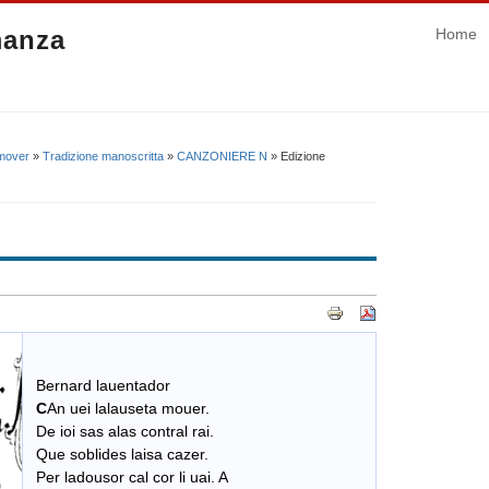
manza
Home
 mover
»
Tradizione manoscritta
»
CANZONIERE N
» Edizione
Bernard lauentador
C
An uei lalauseta mouer.
De ioi sas alas contral rai.
Que soblides laisa cazer.
Per ladousor cal cor li uai. A