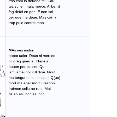
Eso com lo deueda fai. Cau
tez sui en mala merce. Ai be(n)
fag defol en pon. E non sai
per que me deue. Mas ca(n)
trop puie contral mon.
M
As ues midon
nopot ualer. Deus ni merces
nil dreg queu ai. Nialleis
nouen per plaiser. Queu
lam iamai nol loill dirai. Mout
ma tengut en lonc esper. Q(ue)
mort ma eper mort li respon.
Iraimen cella no rete. Mai
riz en esil non sai hon.