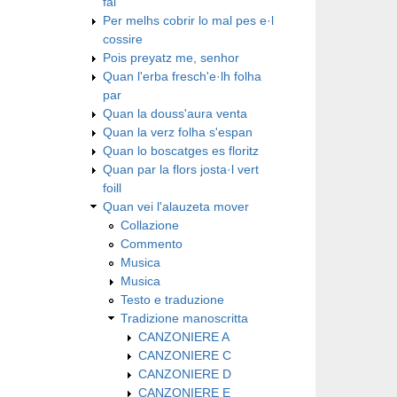
fai
Per melhs cobrir lo mal pes e·l
cossire
Pois preyatz me, senhor
Quan l'erba fresch'e·lh folha
par
Quan la douss'aura venta
Quan la verz folha s'espan
Quan lo boscatges es floritz
Quan par la flors josta·l vert
foill
Quan vei l'alauzeta mover
Collazione
Commento
Musica
Musica
Testo e traduzione
Tradizione manoscritta
CANZONIERE A
CANZONIERE C
CANZONIERE D
CANZONIERE E