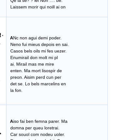
Qe ia se? ? lei Non …. be.
Laissem morir qui noill ai on
A
Nc non agui demi poder.
Neno fui mieus depois en sai.
Casos bels oils mi fes uezer.
Enumirail don molt mi pl
ai. Mirail mas me mire
enten. Ma mort lisospir de
preon. Aisim perd cun per
det se. Lo bels marcelins en
la fon.
A
iso fai ben femna parer. Ma
domna per queu loretrai.
Car souol com nodeu uoler.