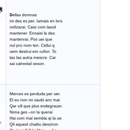
D
ellas domnas
mi des es per. Iamais en lors
nofizarai. Caisi com lasoil
mantener. Ennaisi la des
mantenrai. Pos uei que
nul pro nom ten. Cellui q
uem destrui em cofon. To
tas las autra mescre. Car
sai catrestal seson.
Merces es perduda per uer.
Et eu non no saubi anc mai
Qar cill que plus endegrauer.
Nona ges –on la querai
Hai com mal sembla qi la ue.
Qil aquest chaitiu desziron