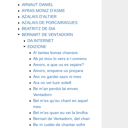
ARNAUT DANIEL
AYRAS MONIZ D'ASME
AZALAIS D'ALTIER
AZALAIS DE PORCAIRAGUES
BEATRITZ DE DIA
BERNART DE VENTADORN
DA INTERNET
EDIZIONE
A! tantas bonas chansos
Ab joi mou lo vers e·l comens
Amors, e que·us es vejaire?
Amors, enquera·us preyara
Anc no gardei sazo ni mes
Ara no vei luzir soleill
Be m'an perdut lai enves
Ventadorn
Bel m'es qu'eu chant en aquel
mes
Bel m'es quan eu vei la brolha
Bernart de Ventadorn, del chan
Be·m cuidei de chantar sofrir