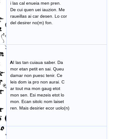
i las cal enueia men pren.
De cui quen uei iauzion. Me
raueillas ai car desen. Lo cor
del desirer no(m) fon.
A
I las tan cuiaua saber. Da
mor etan petit en sai. Queu
damar non puesc tenir. Ce
leis dom ia pro non aurai. C
ar tout ma mon gaug etot
mon sen. Esi mezeis etot lo
mon. Ecan sitolc nom laiset
ren. Mais desirier ecor uolo(n)