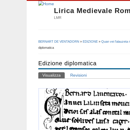
Lirica Medievale Ro
LMR
BERNART DE VENTADORN
»
EDIZIONE
»
Quan vei l'alauzeta
Tu sei qui
diplomatica
Edizione diplomatica
Visualizza
(scheda attiva)
Revisioni
Schede primarie