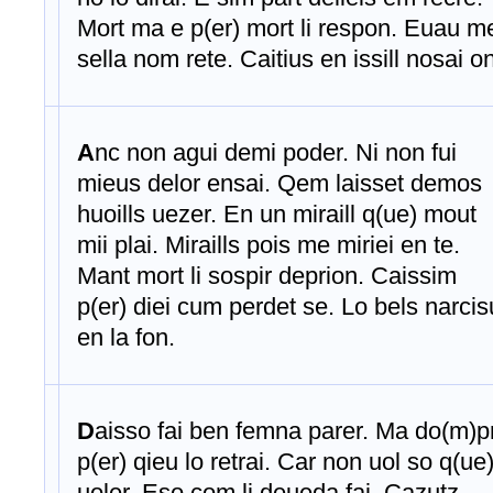
Mort ma e p(er) mort li respon. Euau m
sella nom rete. Caitius en issill nosai on
A
nc non agui demi poder. Ni non fui
mieus delor ensai. Qem laisset demos
huoills uezer. En un miraill q(ue) mout
mii plai. Miraills pois me miriei en te.
Mant mort li sospir deprion. Caissim
p(er) diei cum perdet se. Lo bels narcis
en la fon.
D
aisso fai ben femna parer. Ma do(m)
p(er) qieu lo retrai. Car non uol so q(ue
uoler. Eso com li deueda fai. Cazutz