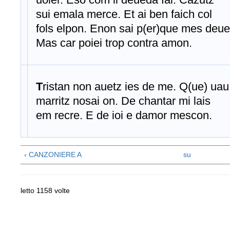
sui emala merce. Et ai ben faich col
fols elpon. Enon sai p(er)que mes deue
Mas car poiei trop contra amon.
T
ristan non auetz ies de me. Q(ue) ua
marritz nosai on. De chantar mi lais
em recre. E de ioi e damor mescon.
‹ CANZONIERE A
su
letto 1158 volte