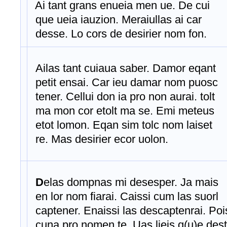
Ai tant grans enueia men ue. De cui
que ueia iauzion. Meraiullas ai car
desse. Lo cors de desirier nom fon.
Ailas tant cuiaua saber. Damor eqant
petit ensai. Car ieu damar nom puosc
tener. Cellui don ia pro non aurai. tolt
ma mon cor etolt ma se. Emi meteus
etot lomon. Eqan sim tolc nom laiset
re. Mas desirier ecor uolon.
D
elas dompnas mi desesper. Ja mais
en lor nom fiarai. Caissi cum las suorl
captener. Enaissi las descaptenrai. Poi
cuna pro nomen te. Uas lieis q(u)e dest