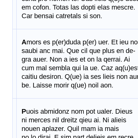
em cofon. Totas las dopti elas mescre.
Car bensai catretals si son.
A
mors es p(er)duda p(er) uer. Et ieu n
saubi anc mai. Que cil que plus en de-
gra auer. Non a ies et on la qerrai. Ai
cum mal sembla qui la ue. Caz aq(u)es
caitiu desiron. Q(ue) ia ses lieis non au
be. Laisse morir q(ue) noil aon.
P
uois abmidonz nom pot ualer. Dieus
ni merces nil dreitz qieu ai. Ni alieis
nouen aplazer. Quil mam ia mais
no lo dirai. E sim part delieis em recre.