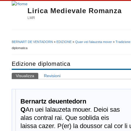
Lirica Medievale Romanza
LMR
BERNART DE VENTADORN
»
EDIZIONE
»
Quan vei l'alauzeta mover
»
Tradizione
Tu sei qui
diplomatica
Edizione diplomatica
Visualizza
(scheda attiva)
Revisioni
Schede primarie
Bernartz deuentedorn
Q
An uei lalauzeta mouer. Deioi sas
alas contral rai. Que soblida eis
laissa cazer. P(er) la doussor cal cor li 