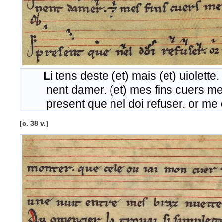
L
i tens deste (et) mais (et) uiolette
nent damer. (et) mes fins cuers me f
present que nel doi refuser. or me do
[c. 38 v.]