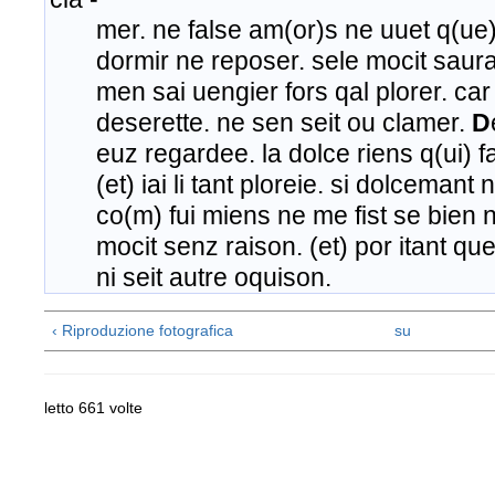
mer. ne false am(or)s ne uuet q(ue) 
dormir ne reposer. sele mocit saura 
men sai uengier fors qal plorer. car c
deserette. ne sen seit ou clamer.
D
euz regardee. la dolce riens q(ui) fal
(et) iai li tant ploreie. si dolcemant ne
co(m) fui miens ne me fist se bien 
mocit senz raison. (et) por itant que 
ni seit autre oquison.
‹ Riproduzione fotografica
su
letto 661 volte