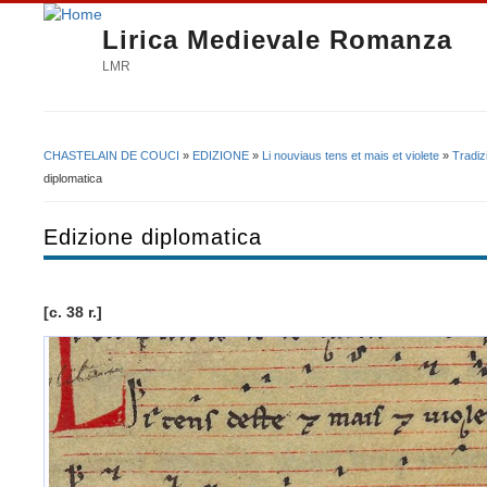
Lirica Medievale Romanza
LMR
CHASTELAIN DE COUCI
»
EDIZIONE
»
Li nouviaus tens et mais et violete
»
Tradiz
Tu sei qui
diplomatica
Edizione diplomatica
[c. 38 r.]