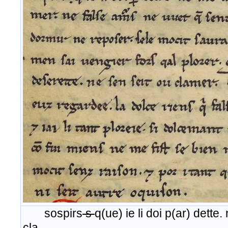
sospirs
s
q(ue) ie li doi p(ar) dette.
cla -