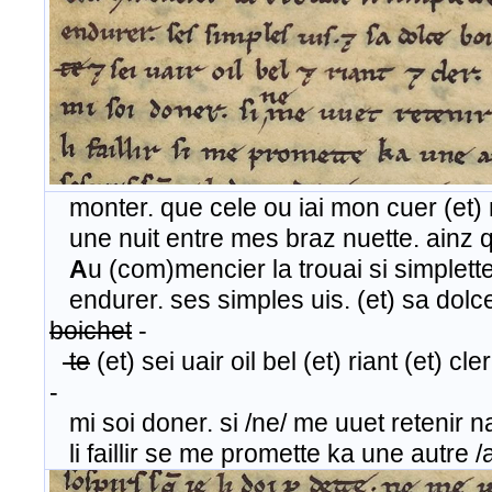
monter. que cele ou iai mon cuer (et)
une nuit entre mes braz nuette. ainz qu
A
u (com)mencier la trouai si simplette
endurer. ses simples uis. (et) sa dolc
boichet
-
te
(et) sei uair oil bel (et) riant (et) c
-
mi soi doner. si /ne/ me uuet retenir na
li faillir se me promette ka une autre /