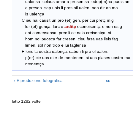
ualensa. celaus amar a presen sa. edop(m)na puois am
a presen. sap uois li pros nil ualen. non dir an ma
is ualença
C ieu nai causit un pro (et) gen. per cui pretç mig
lur (et) gença. larc e
arditç
econoisentç. e non es g
ent comensansa. prec li ce naia creisentça. ni
hom nol puosca far cresen. cieu fasa uas lieis fag
limen. sol non trob e lui faglensa
F loris la uostra ualença. sabon li pro el ualen.
p(er) cie uos qier de mentenen. si uos plases uostra ma
ntenentça
‹ Riproduzione fotografica
su
letto 1282 volte