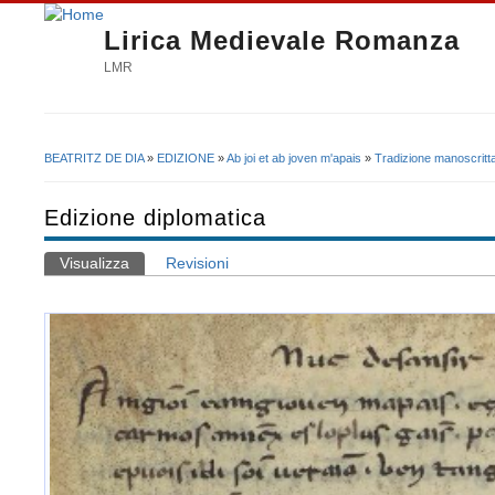
Lirica Medievale Romanza
LMR
BEATRITZ DE DIA
»
EDIZIONE
»
Ab joi et ab joven m'apais
»
Tradizione manoscritt
Tu sei qui
Edizione diplomatica
Visualizza
(scheda attiva)
Revisioni
Schede primarie