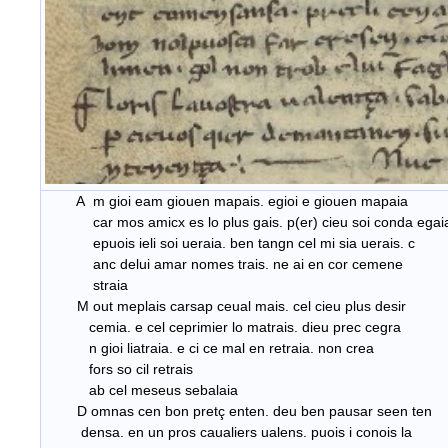
A m gioi eam giouen mapais. egioi e giouen mapaia
car mos amicx es lo plus gais. p(er) cieu soi conda egai
epuois ieli soi ueraia. ben tangn cel mi sia uerais. c
anc delui amar nomes trais. ne ai en cor cemene
straia
M out meplais carsap ceual mais. cel cieu plus desir
cemia. e cel ceprimier lo matrais. dieu prec cegra
n gioi liatraia. e ci ce mal en retraia. non crea
fors so cil retrais
ab cel meseus sebalaia
D omnas cen bon pretç enten. deu ben pausar seen ten
densa. en un pros caualiers ualens. puois i conois la