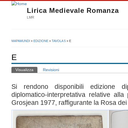
Lirica Medievale Romanza
LMR
MAPAMUNDI
»
EDIZIONE
»
TAVOLA 5
» E
Tu sei qui
E
Visualizza
(scheda attiva)
Revisioni
Schede primarie
Si rendono disponibili edizione d
diplomatico-interpretativa relative alla
Grosjean 1977, raffigurante la Rosa dei 