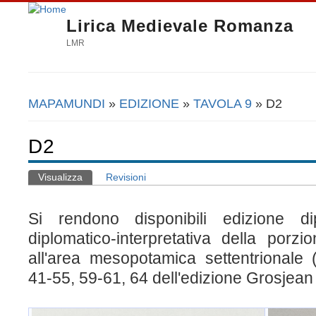
Lirica Medievale Romanza
LMR
MAPAMUNDI
»
EDIZIONE
»
TAVOLA 9
» D2
Tu sei qui
D2
Visualizza
(scheda attiva)
Revisioni
Schede primarie
Si
rendono disponibili
edizione d
diplomatico-interpretativa della
porzio
all'area mesopotamica settentrionale (
41-55, 59-61, 64 dell'edizione Grosjean