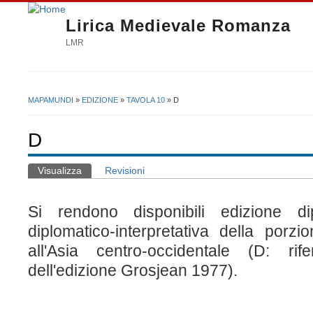
Lirica Medievale Romanza
LMR
MAPAMUNDI
»
EDIZIONE
»
TAVOLA 10
» D
Tu sei qui
D
Visualizza
(scheda attiva)
Revisioni
Schede primarie
Si
rendono disponibili
edizione d
diplomatico-interpretativa della
porzion
all'Asia centro-occidentale
(D: rife
dell'edizione Grosjean 1977).