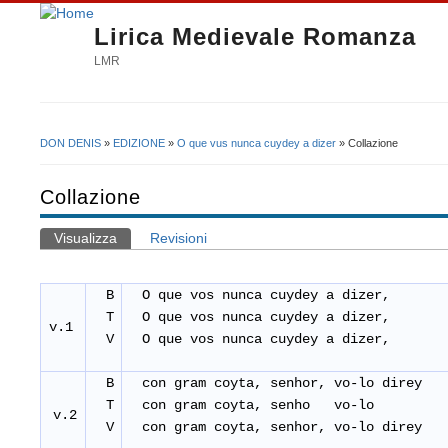
Lirica Medievale Romanza
LMR
DON DENIS
»
EDIZIONE
»
O que vus nunca cuydey a dizer
» Collazione
Tu sei qui
Collazione
Visualizza
(scheda attiva)
Revisioni
Schede primarie
B
O que vos nunca cuydey a dizer,
T
O que vos nunca cuydey a dizer,
v.1
V
O que vos nunca cuydey a dizer,
B
con gram coyta, senhor, vo-lo direy
T
con gram coyta, senho vo-lo
v.2
V
con gram coyta, senhor, vo-lo direy