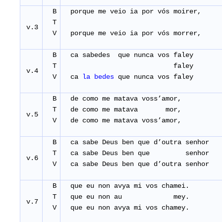
B
porque me veio ia por vós moirer,
T
v.3
V
porque me veio ia por vós morrer,
B
ca sabedes que nunca vos faley
T
faley
v.4
V
ca
la bedes
que nunca vos faley
B
de como me matava voss’amor,
T
de como me matava mor,
v.5
V
de como me matava voss’amor,
B
ca sabe Deus ben que d’outra senhor
T
ca sabe Deus ben que senhor
v.6
V
ca sabe Deus ben que d’outra senhor
B
que eu non avya mi vos chamei.
T
que eu non au mey.
v.7
V
que eu non avya mi vos chamey.