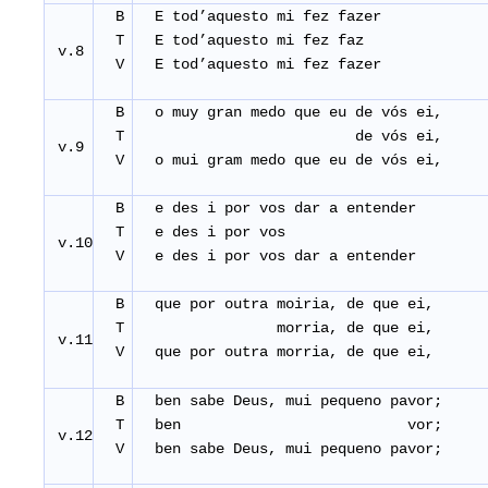
B
E tod’aquesto mi fez faze
T
E tod’aquesto mi fez faz
v.8
V
E tod’aquesto mi fez faze
B
o muy gran medo que eu de vós ei,
T
de vós ei,
v.9
V
o mui gram medo que eu de vós ei,
B
e des i por vos dar a entender
T
e des i por vos
v.10
V
e des i por vos dar a entender
B
que por outra moiria, de que ei,
T
morria, de que ei,
v.11
V
que por outra morria, de que ei,
B
ben sabe Deus, mui pequeno pavor;
T
ben vor;
v.12
V
ben sabe Deus, mui pequeno pavor;