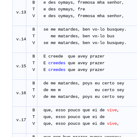
B
e des oymays, fremosa mha senhor,
T
e des oymays, fre
v.13
V
e des oymays, fremosa mha senhor,
B
se me matardes, ben vo-lo busquey.
T
me matardes, ben vo-lo bus
v.14
V
se me matardes, ben vo-lo busquey.
B
E creede que avey pra
T
E
creedes
que avey praz
v.15
V
E
creedes
que avey praz
B
de me matardes, poys eu certo sey
T
de me m eu certo sey
v.16
V
de me matardes, poys eu certo sey
B
que, esso pouco que ei de
vive
,
T
que, esso pouco que ei de
v.17
V
que, esso pouco que ei de
vive
,