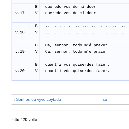
B
querede-vos de mí doer
v.17
V
querede-vos de mí doer
B
... ... ... ... ... ... ... ... ...
v.18
V
... ... ... ... ... ... ... ... ...
B
Ca, senhor, todo m’é praxer
v.19
V
Ca, senhor, todo m’é prazer
B
quant’i vós quiserdes fazer.
v.20
V
quant’i vós quiserdes fazer.
‹ Senhor, eu vyvo coytada
su
letto 420 volte