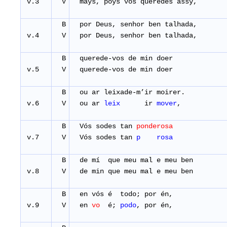
v.3
V
mays, poys vós queredes assy,
B
por Deus, senhor ben talhada,
v.4
V
por Deus, senhor ben talhada,
B
querede-vos de min doer
v.5
V
querede-vos de min doer
B
ou ar leixade-m’ir moirer.
v.6
V
ou ar
leix
ir
mover
, 
B
Vós sodes tan
ponderosa
v.7
V
Vós sodes tan
p ro
B
de mí que meu mal e meu ben
v.8
V
de min que meu mal e meu ben
B
en vós é todo; por 
v.9
V
en
vo
é;
podo
, por én