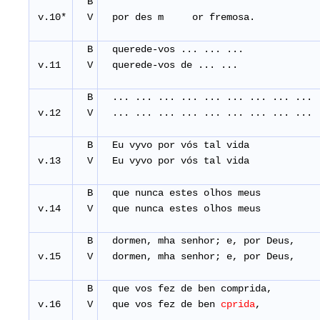
B
v.10*
V
por des m or fremo
B
querede-vos ... ... ...
v.11
V
querede-vos de ... ...
B
... ... ... ... ... ... ... ... ...
v.12
V
... ... ... ... ... ... ... ... ...
B
Eu vyvo por vós tal vida
v.13
V
Eu vyvo por vós tal vida
B
que nunca estes olhos meus
v.14
V
que nunca estes olhos meus
B
dormen, mha senhor; e, por Deus,
v.15
V
dormen, mha senhor; e, por Deus,
B
que vos fez de ben comprida,
v.16
V
que vos fez de ben
cprida
,