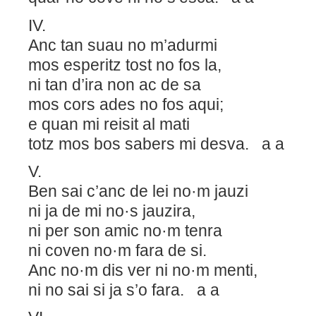
IV.
Anc tan suau no m’adurmi
mos esperitz tost no fos la,
ni tan d’ira non ac de sa
mos cors ades no fos aqui;
e quan mi reisit al mati
totz mos bos sabers mi desva. a a
V.
Ben sai c’anc de lei no·m jauzi
ni ja de mi no·s jauzira,
ni per son amic no·m tenra
ni coven no·m fara de si.
Anc no·m dis ver ni no·m menti,
ni no sai si ja s’o fara. a a