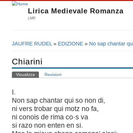
Lirica Medievale Romanza
LMR
JAUFRE RUDEL
»
EDIZIONE
»
No sap chantar qui
Tu sei qui
Chiarini
Visualizza
(scheda attiva)
Revisioni
Schede primarie
I.
Non sap chantar qui so non di,
ni vers trobar qui motz no fa,
ni conois de rima co·s va
si razo non enten en si.