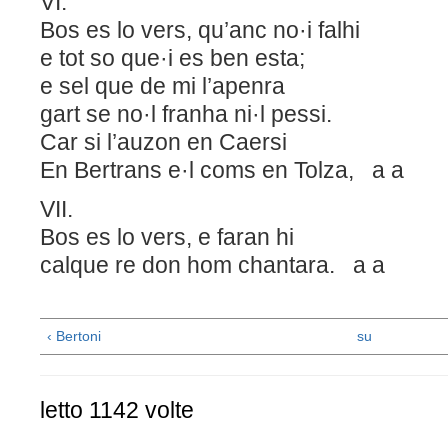
VI.
Bos es lo vers, qu’anc no·i falhi
e tot so que·i es ben esta;
e sel que de mi l’apenra
gart se no·l franha ni·l pessi.
Car si l’auzon en Caersi
En Bertrans e·l coms en Tolza, a a
VII.
Bos es lo vers, e faran hi
calque re don hom chantara. a a
‹ Bertoni
su
letto 1142 volte