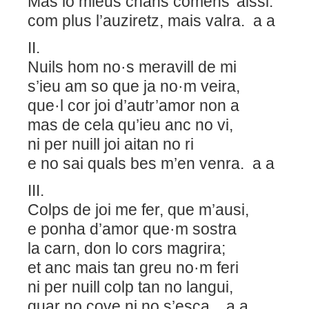
Mas lo mieus chans comens’ aissi:
com plus l’auziretz, mais valra. a a
II.
Nuils hom no·s meravill de mi
s’ieu am so que ja no·m veira,
que·l cor joi d’autr’amor non a
mas de cela qu’ieu anc no vi,
ni per nuill joi aitan no ri
e no sai quals bes m’en venra. a a
III.
Colps de joi me fer, que m’ausi,
e ponha d’amor que·m sostra
la carn, don lo cors magrira;
et anc mais tan greu no·m feri
ni per nuill colp tan no langui,
quar no cove ni no s’esca. a a