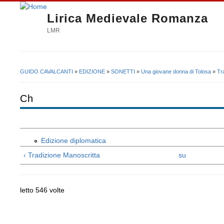
Lirica Medievale Romanza
LMR
GUIDO CAVALCANTI
»
EDIZIONE
»
SONETTI
»
Una giovane donna di Tolosa
»
Tr
Tu sei qui
Ch
Edizione diplomatica
‹ Tradizione Manoscritta
su
letto 546 volte