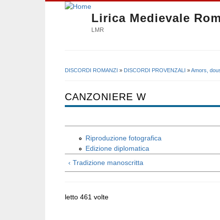
Lirica Medievale Ro
LMR
DISCORDI ROMANZI
»
DISCORDI PROVENZALI
»
Amors, dous
Tu sei qui
CANZONIERE W
Riproduzione fotografica
Edizione diplomatica
‹ Tradizione manoscritta
letto 461 volte