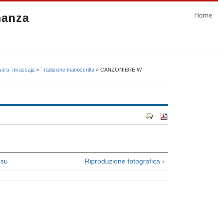
manza
Home
ors, mi assaja
»
Tradizione manoscritta
» CANZONIERE W
su
Riproduzione fotografica ›