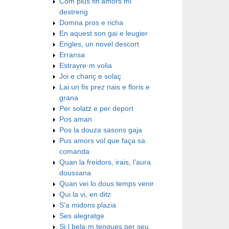
Com plus fin'amors mi
destreng
Domna pros e richa
En aquest son gai e leugier
Engles, un novel descort
Erransa
Estrayre·m volia
Joi e chanç e solaç
Lai un fis prez nais e floris e
grana
Per solatz e per deport
Pos aman
Pos la douza sasons gaja
Pus amors vol que faça sa
comanda
Quan la freidors, irais, l'aura
doussana
Quan vei lo dous temps venir
Qui la vi, en ditz
S'a midons plazia
Ses alegratge
Si·l bela·m tengues per seu