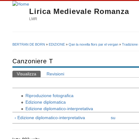
Lirica Medievale Romanza
LMR
BERTRAN DE BORN
»
EDIZIONE
»
Qan la novella flors par el vergan
»
Tradizione
Tu sei qui
Canzoniere T
Visualizza
(scheda attiva)
Revisioni
Schede primarie
Riproduzione fotografica
Edizione diplomatica
Edizione diplomatico-interpretativa
‹ Edizione diplomatico-interpretativa
su