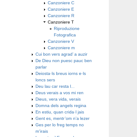
Canzoniere C
Canzoniere E
Canzoniere R
Canzoniere T
Riproduzione
Fotografica
Canzoniere V
Canzoniere m
Cui bon vers agrad’ a auzir
De Dieu non puesc pauc ben
parlar
Deiosta·ls breus iorns e·ls
loncs sers
Deu lau car resta l...
Deus verais a vos mi ren
Dieus, vera vida, verais
Domna dels angels regina
En estiu, quan crida·l jais
Gent es, mentr’om n’a lezer
Ges per lo freg temps no
m'irais