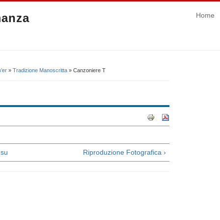
manza
Home
’er
»
Tradizione Manoscritta
» Canzoniere T
su
Riproduzione Fotografica ›