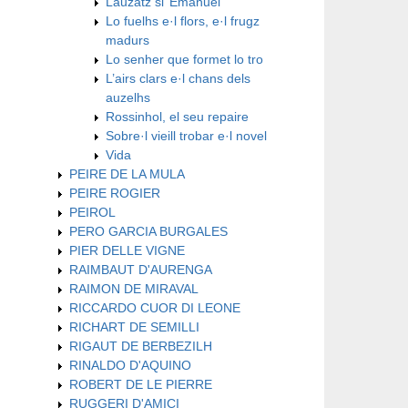
Lauzatz si’ Emanuel
Lo fuelhs e·l flors, e·l frugz
madurs
Lo senher que formet lo tro
L’airs clars e·l chans dels
auzelhs
Rossinhol, el seu repaire
Sobre·l vieill trobar e·l novel
Vida
PEIRE DE LA MULA
PEIRE ROGIER
PEIROL
PERO GARCIA BURGALES
PIER DELLE VIGNE
RAIMBAUT D'AURENGA
RAIMON DE MIRAVAL
RICCARDO CUOR DI LEONE
RICHART DE SEMILLI
RIGAUT DE BERBEZILH
RINALDO D'AQUINO
ROBERT DE LE PIERRE
RUGGERI D'AMICI