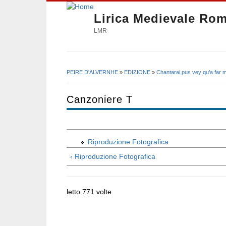
Lirica Medievale Ro
LMR
PEIRE D'ALVERNHE
»
EDIZIONE
»
Chantarai pus vey qu’a far m
Tu sei qui
Canzoniere T
Riproduzione Fotografica
‹ Riproduzione Fotografica
letto 771 volte