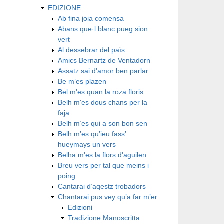
EDIZIONE
Ab fina joia comensa
Abans que·l blanc pueg sion
vert
Al dessebrar del païs
Amics Bernartz de Ventadorn
Assatz sai d'amor ben parlar
Be m’es plazen
Bel m'es quan la roza floris
Belh m'es dous chans per la
faja
Belh m’es qui a son bon sen
Belh m’es qu’ieu fass’
hueymays un vers
Belha m'es la flors d'aguilen
Breu vers per tal que meins i
poing
Cantarai d’aqestz trobadors
Chantarai pus vey qu’a far m’er
Edizioni
Tradizione Manoscritta