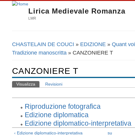
Lirica Medievale Romanza
LMR
CHASTELAIN DE COUCI
»
EDIZIONE
»
Quant voi 
Tu sei qui
Tradizione manoscritta
» CANZONIERE T
CANZONIERE T
Visualizza
(scheda attiva)
Revisioni
Schede primarie
Riproduzione fotografica
Edizione diplomatica
Edizione diplomatico-interpretativa
‹ Edizione diplomatico-interpretativa
su