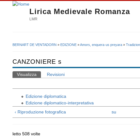
Lirica Medievale Romanza
LMR
BERNART DE VENTADORN
»
EDIZIONE
»
Amors, enquera·us preyara
»
Tradizio
Tu sei qui
CANZONIERE s
Visualizza
(scheda attiva)
Revisioni
Schede primarie
Edizione diplomatica
Edizione diplomatico-interpretativa
‹ Riproduzione fotografica
su
letto 508 volte