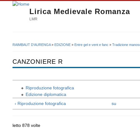
Lirica Medievale Romanza
LMR
RAIMBAUT D'AURENGA
»
EDIZIONE
»
Entre gel e vent e fanc
»
Tradizione manosc
Tu sei qui
CANZONIERE R
Riproduzione fotografica
Edizione diplomatica
‹ Riproduzione fotografica
su
letto 878 volte