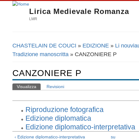
Lirica Medievale Romanza
LMR
CHASTELAIN DE COUCI
»
EDIZIONE
»
Li nouvia
Tu sei qui
Tradizione manoscritta
» CANZONIERE P
CANZONIERE P
Visualizza
(scheda attiva)
Revisioni
Schede primarie
Riproduzione fotografica
Edizione diplomatica
Edizione diplomatico-interpretativa
‹ Edizione diplomatico-interpretativa
su