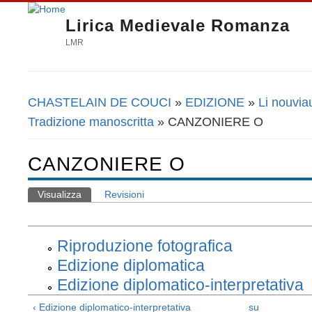
Lirica Medievale Romanza
LMR
CHASTELAIN DE COUCI
»
EDIZIONE
»
Li nouvia
Tu sei qui
Tradizione manoscritta
» CANZONIERE O
CANZONIERE O
Visualizza
(scheda attiva)
Revisioni
Schede primarie
Riproduzione fotografica
Edizione diplomatica
Edizione diplomatico-interpretativa
‹ Edizione diplomatico-interpretativa
su