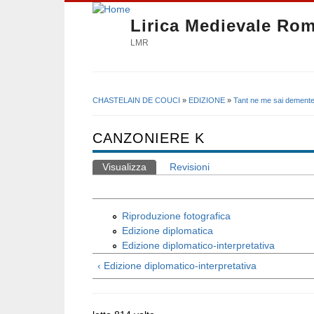
Lirica Medievale Ro
LMR
CHASTELAIN DE COUCI
»
EDIZIONE
»
Tant ne me sai demente
Tu sei qui
CANZONIERE K
Visualizza
(scheda attiva)
Revisioni
Schede primarie
Riproduzione fotografica
Edizione diplomatica
Edizione diplomatico-interpretativa
‹ Edizione diplomatico-interpretativa