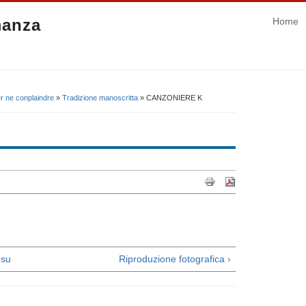
manza
Home
r ne conplaindre
»
Tradizione manoscritta
» CANZONIERE K
su
Riproduzione fotografica ›