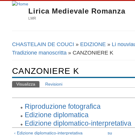
Lirica Medievale Romanza
LMR
CHASTELAIN DE COUCI
»
EDIZIONE
»
Li nouvia
Tu sei qui
Tradizione manoscritta
» CANZONIERE K
CANZONIERE K
Visualizza
(scheda attiva)
Revisioni
Schede primarie
Riproduzione fotografica
Edizione diplomatica
Edizione diplomatico-interpretativa
‹ Edizione diplomatico-interpretativa
su