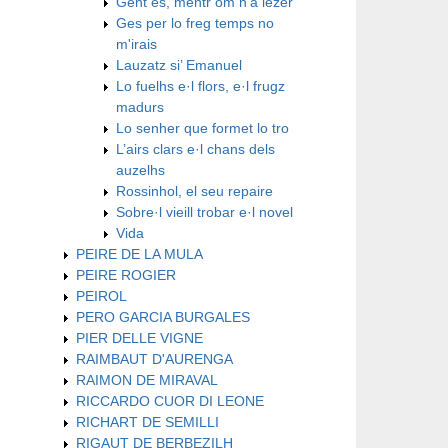
Gent es, mentr’om n’a lezer
Ges per lo freg temps no
m'irais
Lauzatz si’ Emanuel
Lo fuelhs e·l flors, e·l frugz
madurs
Lo senher que formet lo tro
L’airs clars e·l chans dels
auzelhs
Rossinhol, el seu repaire
Sobre·l vieill trobar e·l novel
Vida
PEIRE DE LA MULA
PEIRE ROGIER
PEIROL
PERO GARCIA BURGALES
PIER DELLE VIGNE
RAIMBAUT D'AURENGA
RAIMON DE MIRAVAL
RICCARDO CUOR DI LEONE
RICHART DE SEMILLI
RIGAUT DE BERBEZILH