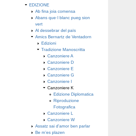
EDIZIONE
Ab fina joia comensa
Abans que·l blanc pueg sion
vert
Al dessebrar del païs
Amics Bernartz de Ventadorn
Edizioni
Tradizione Manoscritta
Canzoniere A
Canzoniere D
Canzoniere E
Canzoniere G
Canzoniere I
Canzoniere K
Edizione Diplomatica
Riproduzione
Fotografica
Canzoniere L
Canzoniere W
Assatz sai d'amor ben parlar
Be m’es plazen