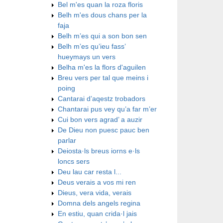
Bel m'es quan la roza floris
Belh m'es dous chans per la
faja
Belh m’es qui a son bon sen
Belh m’es qu’ieu fass’
hueymays un vers
Belha m'es la flors d'aguilen
Breu vers per tal que meins i
poing
Cantarai d’aqestz trobadors
Chantarai pus vey qu’a far m’er
Cui bon vers agrad’ a auzir
De Dieu non puesc pauc ben
parlar
Deiosta·ls breus iorns e·ls
loncs sers
Deu lau car resta l...
Deus verais a vos mi ren
Dieus, vera vida, verais
Domna dels angels regina
En estiu, quan crida·l jais