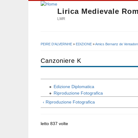
Lirica Medievale Ro
LMR
PEIRE D'ALVERNHE
»
EDIZIONE
»
Amics Bernartz de Ventador
Tu sei qui
Canzoniere K
Edizione Diplomatica
Riproduzione Fotografica
‹ Riproduzione Fotografica
letto 837 volte