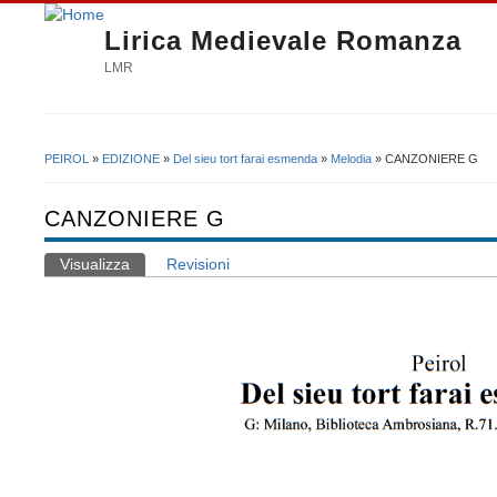
Lirica Medievale Romanza
LMR
PEIROL
»
EDIZIONE
»
Del sieu tort farai esmenda
»
Melodia
» CANZONIERE G
Tu sei qui
CANZONIERE G
Visualizza
(scheda attiva)
Revisioni
Schede primarie