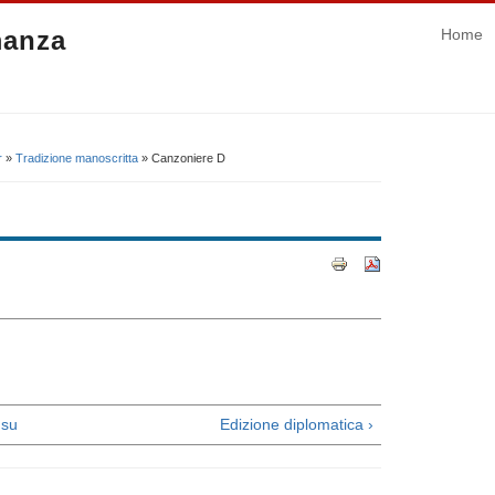
manza
Home
r
»
Tradizione manoscritta
» Canzoniere D
su
Edizione diplomatica ›