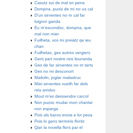
Casutz sui de mal en pena
Dompna, puois de mi no·us cal
D’un sirventes no·m cal far
loignor ganda
Eu m’escondisc, dompna, que
mal non mier
Fuilheta, vos mi preiatz qe ieu
chan
Fuilhetas, ges autres vergiers
Gent part nostre reis liouranda
Ges de far sirventes no·m tarts
Ges no mi desconort
Mailolin, joglar malastruc
Miei-sirventes vueilh far dels
reis amdos
Mout m'es deissendre carcol
Non puosc mudar mon chantar
non esparga
Pois als baros enoia e lor pesa
Pois lo gens terminis floritz
Qan la novella flors par el