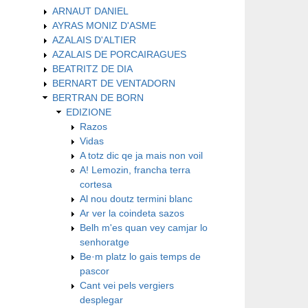
ARNAUT DANIEL
AYRAS MONIZ D'ASME
AZALAIS D'ALTIER
AZALAIS DE PORCAIRAGUES
BEATRITZ DE DIA
BERNART DE VENTADORN
BERTRAN DE BORN
EDIZIONE
Razos
Vidas
A totz dic qe ja mais non voil
A! Lemozin, francha terra
cortesa
Al nou doutz termini blanc
Ar ver la coindeta sazos
Belh m'es quan vey camjar lo
senhoratge
Be·m platz lo gais temps de
pascor
Cant vei pels vergiers
desplegar