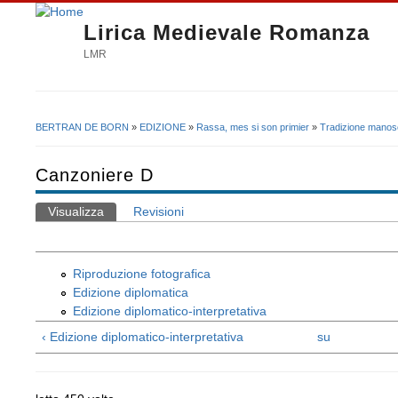
Lirica Medievale Romanza
LMR
BERTRAN DE BORN
»
EDIZIONE
»
Rassa, mes si son primier
»
Tradizione manosc
Tu sei qui
Canzoniere D
Visualizza
(scheda attiva)
Revisioni
Schede primarie
Riproduzione fotografica
Edizione diplomatica
Edizione diplomatico-interpretativa
‹ Edizione diplomatico-interpretativa
su