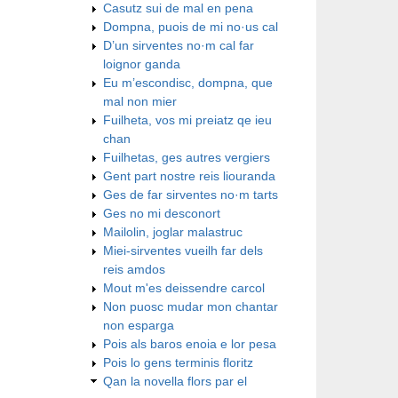
Casutz sui de mal en pena
Dompna, puois de mi no·us cal
D’un sirventes no·m cal far
loignor ganda
Eu m’escondisc, dompna, que
mal non mier
Fuilheta, vos mi preiatz qe ieu
chan
Fuilhetas, ges autres vergiers
Gent part nostre reis liouranda
Ges de far sirventes no·m tarts
Ges no mi desconort
Mailolin, joglar malastruc
Miei-sirventes vueilh far dels
reis amdos
Mout m'es deissendre carcol
Non puosc mudar mon chantar
non esparga
Pois als baros enoia e lor pesa
Pois lo gens terminis floritz
Qan la novella flors par el