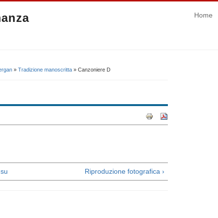
manza
Home
vergan
»
Tradizione manoscritta
» Canzoniere D
su
Riproduzione fotografica ›