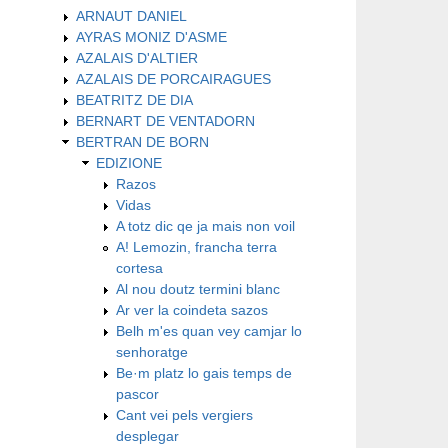
ARNAUT DANIEL
AYRAS MONIZ D'ASME
AZALAIS D'ALTIER
AZALAIS DE PORCAIRAGUES
BEATRITZ DE DIA
BERNART DE VENTADORN
BERTRAN DE BORN
EDIZIONE
Razos
Vidas
A totz dic qe ja mais non voil
A! Lemozin, francha terra
cortesa
Al nou doutz termini blanc
Ar ver la coindeta sazos
Belh m'es quan vey camjar lo
senhoratge
Be·m platz lo gais temps de
pascor
Cant vei pels vergiers
desplegar