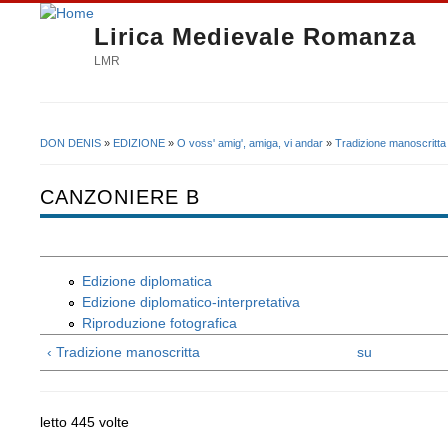
Lirica Medievale Romanza
LMR
DON DENIS
»
EDIZIONE
»
O voss' amig', amiga, vi andar
»
Tradizione manoscritta
Tu sei qui
CANZONIERE B
Edizione diplomatica
Edizione diplomatico-interpretativa
Riproduzione fotografica
‹ Tradizione manoscritta
su
letto 445 volte