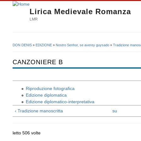
Lirica Medievale Romanza
LMR
DON DENIS
»
EDIZIONE
»
Nostro Senhor, se averey guysado
»
Tradizione manosc
Tu sei qui
CANZONIERE B
Riproduzione fotografica
Edizione diplomatica
Edizione diplomatico-interpretativa
‹ Tradizione manoscritta
su
letto 506 volte