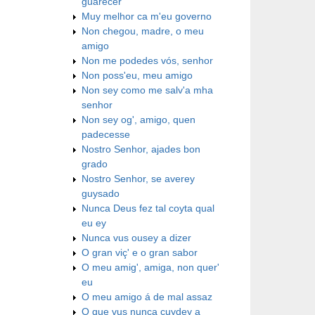
guarecer
Muy melhor ca m'eu governo
Non chegou, madre, o meu
amigo
Non me podedes vós, senhor
Non poss'eu, meu amigo
Non sey como me salv'a mha
senhor
Non sey og', amigo, quen
padecesse
Nostro Senhor, ajades bon
grado
Nostro Senhor, se averey
guysado
Nunca Deus fez tal coyta qual
eu ey
Nunca vus ousey a dizer
O gran viç' e o gran sabor
O meu amig', amiga, non quer'
eu
O meu amigo á de mal assaz
O que vus nunca cuydey a