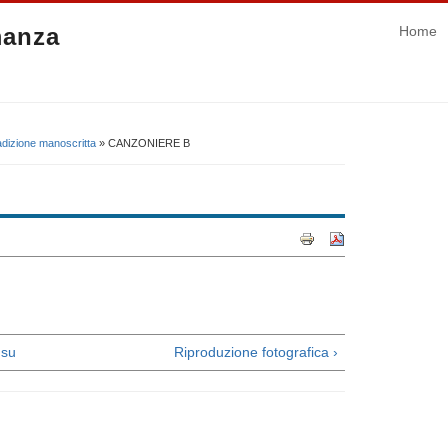
manza
Home
adizione manoscritta
» CANZONIERE B
su
Riproduzione fotografica ›