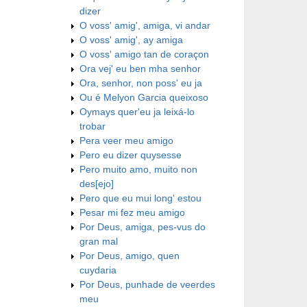
dizer
O voss' amig', amiga, vi andar
O voss' amig', ay amiga
O voss' amigo tan de coraçon
Ora vej' eu ben mha senhor
Ora, senhor, non poss' eu ja
Ou é Melyon Garcia queixoso
Oymays quer'eu ja leixá-lo
trobar
Pera veer meu amigo
Pero eu dizer quysesse
Pero muito amo, muito non
des[ejo]
Pero que eu mui long' estou
Pesar mi fez meu amigo
Por Deus, amiga, pes-vus do
gran mal
Por Deus, amigo, quen
cuydaria
Por Deus, punhade de veerdes
meu