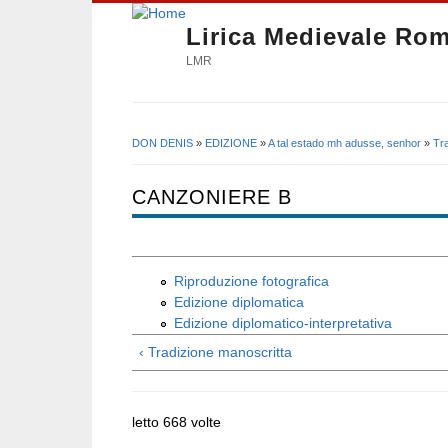
Lirica Medievale Ro
LMR
DON DENIS
»
EDIZIONE
»
A tal estado mh adusse, senhor
»
Tr
Tu sei qui
CANZONIERE B
Riproduzione fotografica
Edizione diplomatica
Edizione diplomatico-interpretativa
‹ Tradizione manoscritta
letto 668 volte