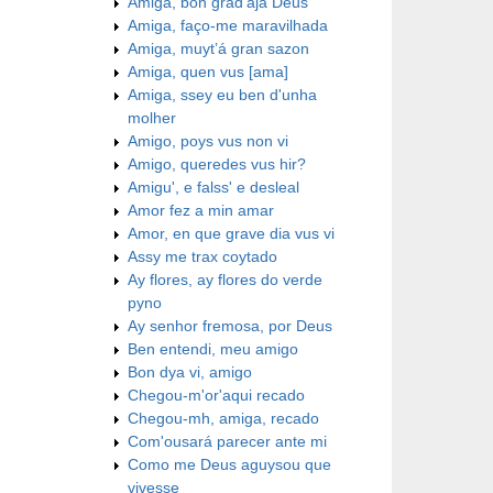
Amiga, bon grad'aja Deus
Amiga, faço-me maravilhada
Amiga, muyt’á gran sazon
Amiga, quen vus [ama]
Amiga, ssey eu ben d'unha
molher
Amigo, poys vus non vi
Amigo, queredes vus hir?
Amigu', e falss' e desleal
Amor fez a min amar
Amor, en que grave dia vus vi
Assy me trax coytado
Ay flores, ay flores do verde
pyno
Ay senhor fremosa, por Deus
Ben entendi, meu amigo
Bon dya vi, amigo
Chegou-m'or'aqui recado
Chegou-mh, amiga, recado
Com'ousará parecer ante mi
Como me Deus aguysou que
vivesse