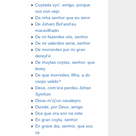
Coytada vyv', amigo, porque
vus non vejo
Da mha senhor que eu servi
De Joham Bol'and'eu
maravilhado
De mi fazerdes vós, senhor
De mi valerdes seria, senhor
De morrerdes por mi gran
dereyt'é
De muytas coytas, senhor, que
levey
De que morredes, filha, a do
corpo velido?
Deus, com'ora perdeu Johan
Symhon
Disse-m'oj'un cavaleyro
Dizede, por Deus, amigo
Dos que ora son na oste
En gran coyta, senhor
En grave dia, senhor, que vus
oy