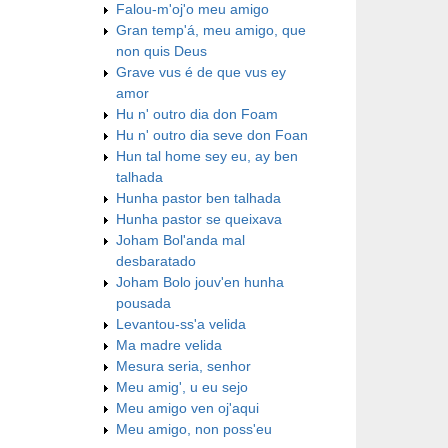
Falou-m'oj'o meu amigo
Gran temp'á, meu amigo, que
non quis Deus
Grave vus é de que vus ey
amor
Hu n' outro dia don Foam
Hu n' outro dia seve don Foan
Hun tal home sey eu, ay ben
talhada
Hunha pastor ben talhada
Hunha pastor se queixava
Joham Bol'anda mal
desbaratado
Joham Bolo jouv'en hunha
pousada
Levantou-ss'a velida
Ma madre velida
Mesura seria, senhor
Meu amig', u eu sejo
Meu amigo ven oj'aqui
Meu amigo, non poss'eu