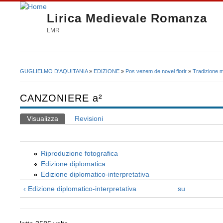
Lirica Medievale Romanza
LMR
GUGLIELMO D'AQUITANIA
»
EDIZIONE
»
Pos vezem de novel florir
»
Tradizione m
Tu sei qui
CANZONIERE a²
Visualizza
(scheda attiva)
Revisioni
Schede primarie
Riproduzione fotografica
Edizione diplomatica
Edizione diplomatico-interpretativa
‹ Edizione diplomatico-interpretativa
su