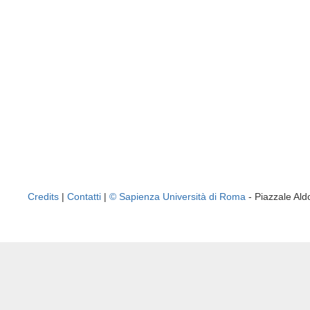
Credits
|
Contatti
|
© Sapienza Università di Roma
- Piazzale A