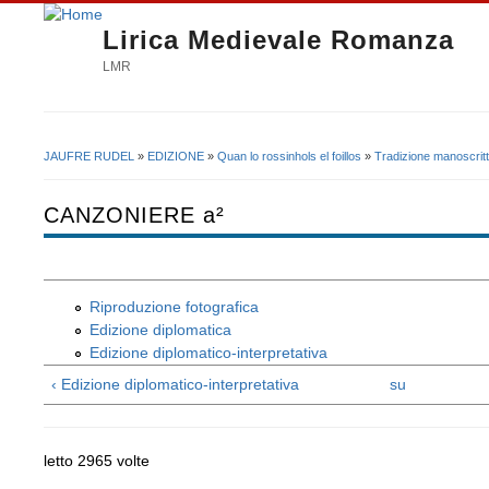
Lirica Medievale Romanza
LMR
JAUFRE RUDEL
»
EDIZIONE
»
Quan lo rossinhols el foillos
»
Tradizione manoscrit
Tu sei qui
CANZONIERE a²
Riproduzione fotografica
Edizione diplomatica
Edizione diplomatico-interpretativa
‹ Edizione diplomatico-interpretativa
su
letto 2965 volte