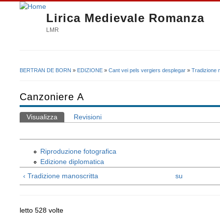
Lirica Medievale Romanza
LMR
BERTRAN DE BORN
»
EDIZIONE
»
Cant vei pels vergiers desplegar
»
Tradizione 
Tu sei qui
Canzoniere A
Visualizza
(scheda attiva)
Revisioni
Schede primarie
Riproduzione fotografica
Edizione diplomatica
‹ Tradizione manoscritta
su
letto 528 volte