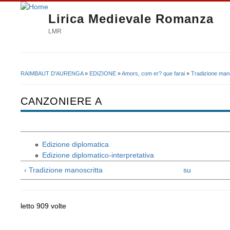
Lirica Medievale Romanza
LMR
RAIMBAUT D'AURENGA
»
EDIZIONE
»
Amors, com er? que farai
»
Tradizione mano
Tu sei qui
CANZONIERE A
Edizione diplomatica
Edizione diplomatico-interpretativa
‹ Tradizione manoscritta
su
letto 909 volte