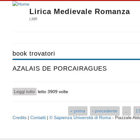
Lirica Medievale Romanza
LMR
book trovatori
AZALAIS DE PORCAIRAGUES
Leggi tutto
su AZALAIS DE PORCAIRAGUES
letto 3909 volte
« prima
‹ precedente
…
1
Pagine
Credits
|
Contatti
|
© Sapienza Università di Roma
- Piazzale A