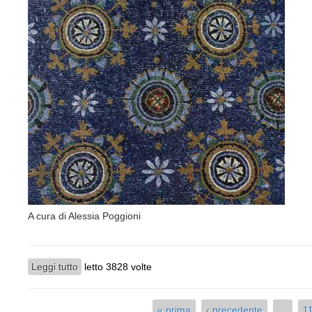
A cura di Alessia Poggioni
Leggi tutto
su ALBAS
letto 3828 volte
« prima
‹ precedente
…
1