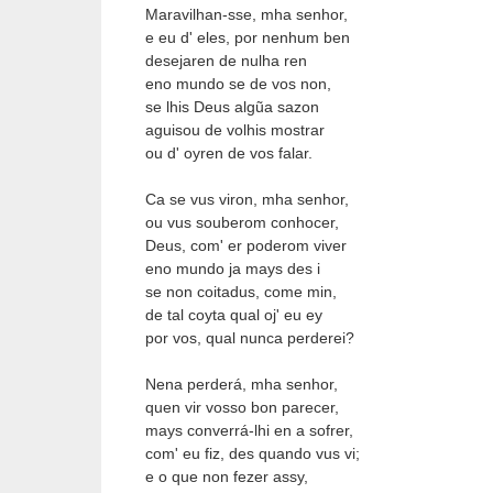
Maravilhan-sse, mha senhor,
e eu d' eles, por nenhum ben
desejaren de nulha ren 
eno mundo se de vos non,
se lhis Deus algũa sazon
aguisou de volhis mostrar
ou d' oyren de vos falar.
Ca se vus viron, mha senhor, 
ou vus souberom conhocer,
Deus, com' er poderom viver
eno mundo ja mays des i
se non coitadus, come min,
de tal coyta qual oj' eu ey 
por vos, qual nunca perderei?
Nena perderá, mha senhor,
quen vir vosso bon parecer,
mays converrá-lhi en a sofrer,
com' eu fiz, des quando vus vi;
e o que non fezer assy,