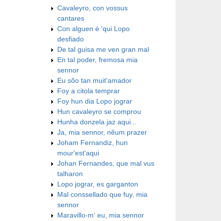
Cavaleyro, con vossus
cantares
Con alguen é 'qui Lopo
desfiado
De tal guisa me ven gran mal
En tal poder, fremosa mia
sennor
Eu sõo tan muit'amador
Foy a citola temprar
Foy hun dia Lopo jograr
Hun cavaleyro se comprou
Hunha donzela jaz aqui...
Ja, mia sennor, nẽum prazer
Joham Fernandiz, hun
mour'est'aqui
Johan Fernandes, que mal vus
talharon
Lopo jograr, es garganton
Mal conssellado que fuy, mia
sennor
Maravillo-m' eu, mia sennor