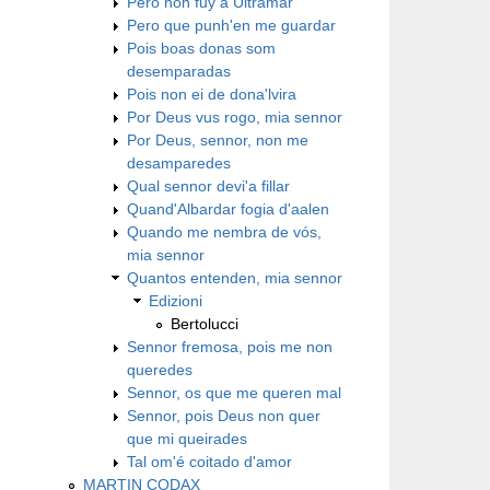
Pero non fuy a Ultramar
Pero que punh'en me guardar
Pois boas donas som
desemparadas
Pois non ei de dona'lvira
Por Deus vus rogo, mia sennor
Por Deus, sennor, non me
desamparedes
Qual sennor devi'a fillar
Quand'Albardar fogia d'aalen
Quando me nembra de vós,
mia sennor
Quantos entenden, mia sennor
Edizioni
Bertolucci
Sennor fremosa, pois me non
queredes
Sennor, os que me queren mal
Sennor, pois Deus non quer
que mi queirades
Tal om'é coitado d'amor
MARTIN CODAX