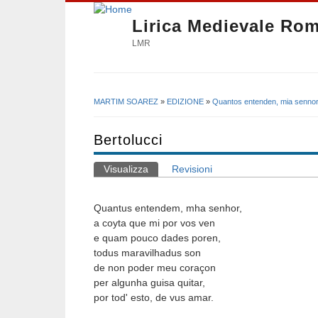
Lirica Medievale Ro
LMR
MARTIM SOAREZ
»
EDIZIONE
»
Quantos entenden, mia senno
Tu sei qui
Bertolucci
Visualizza
(scheda attiva)
Revisioni
Schede primarie
Quantus entendem, mha senhor,
a coyta que mi por vos ven
e quam pouco dades poren,
todus maravilhadus son
de non poder meu coraçon 
per algunha guisa quitar,
por tod' esto, de vus amar.