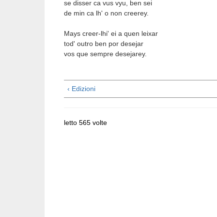
se disser ca vus vyu, ben sei
de min ca lh' o non creerey.
Mays creer-lhi' ei a quen leixar
tod' outro ben por desejar
vos que sempre desejarey.
‹ Edizioni
letto 565 volte