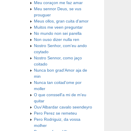
Meu coraçon me faz amar
Meu sennor Deus, se vus
prouguer
Meus ollos, gran cuita d'amor
Muitos me veen preguntar
No mundo non sei parella
Non ouso dizer nulla ren
Nostro Senhor, com'eu ando
coytado
Nostro Sennor, como jaço
coitado
Nunca bon grad'Amor aja de
min
Nunca tan coitad'ome por
moller
O que conssell'a mi de m'eu
quitar
Ouv'Albardar cavalo seendeyro
Pero Perez se remeteu
Pero Rodriguiz, da vossa
molher