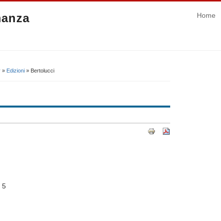
manza
Home
r
»
Edizioni
» Bertolucci
5