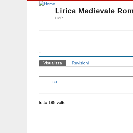
Lirica Medievale Ro
LMR
.
Visualizza
(scheda attiva)
Revisioni
Schede primarie
su
letto 198 volte