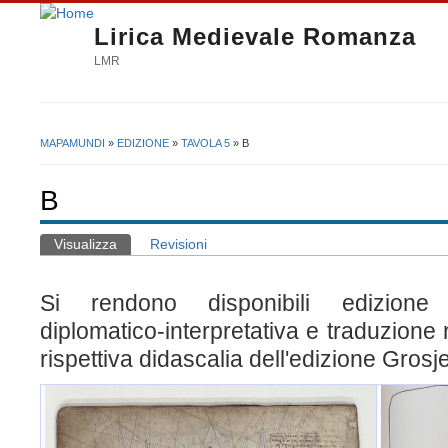
Lirica Medievale Romanza
LMR
MAPAMUNDI
»
EDIZIONE
»
TAVOLA 5
» B
Tu sei qui
B
Visualizza
(scheda attiva)
Revisioni
Schede primarie
Si rendono disponibili edizione 
diplomatico-interpretativa e traduzione 
rispettiva didascalia dell'edizione Gros