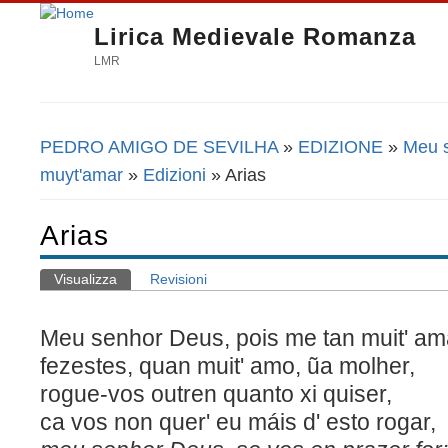
Lirica Medievale Romanza
LMR
PEDRO AMIGO DE SEVILHA
»
EDIZIONE
»
Meu s
Tu sei qui
muyt'amar
»
Edizioni
» Arias
Arias
Visualizza
(scheda attiva)
Revisioni
Schede primarie
Meu senhor Deus, pois me tan muit' am
fezestes, quan muit' amo, ũa molher,
rogue-vos outren quanto xi quiser,
ca vos non quer' eu máis d' esto rogar,