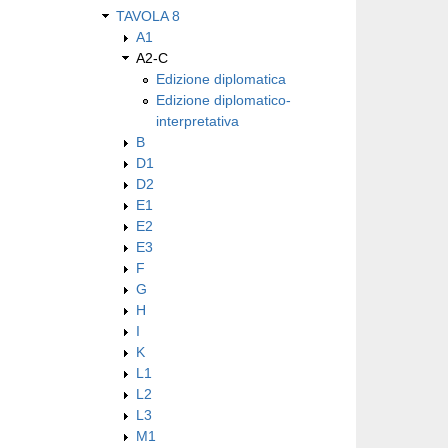
TAVOLA 8
A1
A2-C
Edizione diplomatica
Edizione diplomatico-
interpretativa
B
D1
D2
E1
E2
E3
F
G
H
I
K
L1
L2
L3
M1