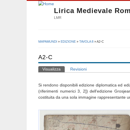
Lirica Medievale Ro
LMR
MAPAMUNDI
»
EDIZIONE
»
TAVOLA 8
» A2-C
Tu sei qui
A2-C
Visualizza
(scheda attiva)
Revisioni
Schede primarie
Si rendono disponibili edizione diplomatica ed ediz
(riferimenti numerici 3, 2]) dell'edizione Grosje
costituita da una sola immagine rappresentante una 