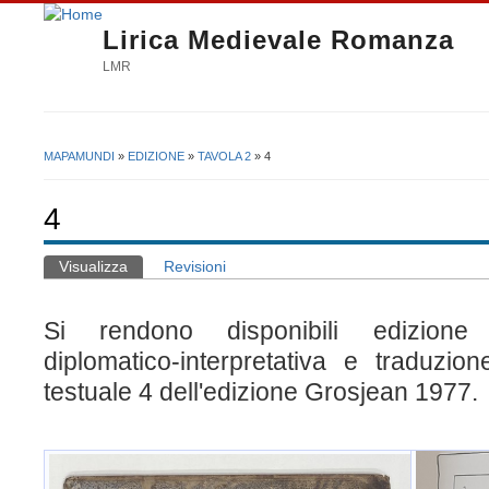
Lirica Medievale Romanza
LMR
MAPAMUNDI
»
EDIZIONE
»
TAVOLA 2
» 4
Tu sei qui
4
Visualizza
(scheda attiva)
Revisioni
Schede primarie
Si rendono disponibili edizione 
diplomatico-interpretativa e traduzion
testuale 4 dell'edizione Grosjean 1977