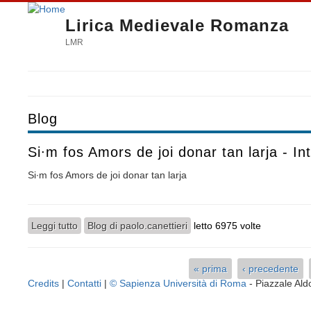
Lirica Medievale Romanza
LMR
Blog
Si∙m fos Amors de joi donar tan larja - In
Si∙m fos Amors de joi donar tan larja
Leggi tutto
su Si∙m fos Amors de joi donar tan larja - Interpretati
Blog di paolo.canettieri
letto 6975 volte
« prima
‹ precedente
Pagine
Credits
|
Contatti
|
© Sapienza Università di Roma
- Piazzale A