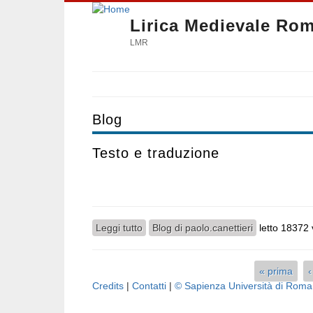
Lirica Medievale Ro
LMR
Blog
Testo e traduzione
Leggi tutto
su Testo e traduzione
Blog di paolo.canettieri
letto 18372 
« prima
Pagine
Credits
|
Contatti
|
© Sapienza Università di Rom