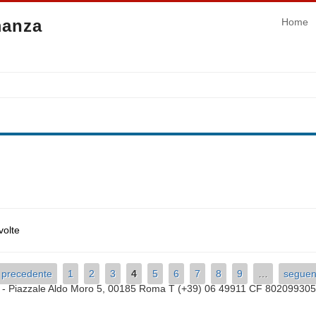
manza
Home
volte
‹ precedente
1
2
3
4
5
6
7
8
9
…
seguen
a
- Piazzale Aldo Moro 5, 00185 Roma T (+39) 06 49911 CF 80209930